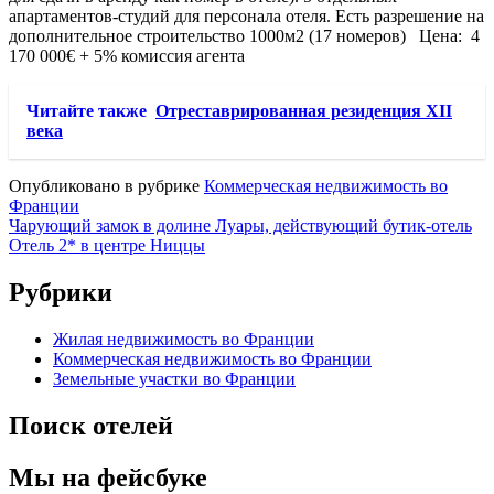
апартаментов-студий для персонала отеля. Есть разрешение на
дополнительное строительство 1000м2 (17 номеров) Цена: 4
170 000€ + 5% комиссия агента
Читайте также
Отреставрированная резиденция XII
века
Опубликовано в рубрике
Коммерческая недвижимость во
Франции
Навигация
Чарующий замок в долине Луары, действующий бутик-отель
Отель 2* в центре Ниццы
по
записям
Рубрики
Жилая недвижимость во Франции
Коммерческая недвижимость во Франции
Земельные участки во Франции
Поиск отелей
Мы на фейсбуке