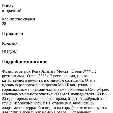
Рынок
вторичный
Количество спален
28
Продавец
Компания
ИНДОМ
Подробное описание
Франция регион Рона-Альпы г.Межев Отель 3*** с 2
ресторанами Отель 3*** с 2 ресторанами, после
качественного ремонта, в отличном состоянии. Отель
идеально расположен напротив Мон Блан, рядом с
горнолыжным подъёмником, в 5 км от Межева и Сен -Жерве.
Площадь земельного участка: 2600м2 Площадь отеля 1600м2
25 просторных номеров, 2 ресторана, бар, тренажёрный зал,
сауна, массажные кабинеты, отдельный 3-комнатный
апартамент с террасой и видом на горы (также используется
для сдачи в аренду как номер в отеле). 5 отдельных