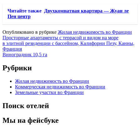
Читайте также
Двухкомнатная квартира — Жуан ле
Пен центр
Опубликовано в рубрике
Жилая недвижимость во Франции
Навигация
Просторные апартаменты с террасой и видом на море
в элитной резиденции с бассейном, Калифорни Пезу, Канны,
по
Франция
записям
Виноградник 10,5 га
Рубрики
Жилая недвижимость во Франции
Коммерческая недвижимость во Франции
Земельные участки во Франции
Поиск отелей
Мы на фейсбуке