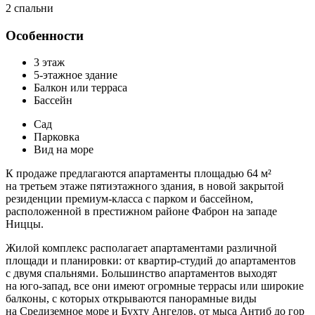
2 спальни
Особенности
3 этаж
5-этажное здание
Балкон или терраса
Бассейн
Сад
Парковка
Вид на море
К продаже предлагаются апартаменты площадью 64 м²
на третьем этаже пятиэтажного здания, в новой закрытой
резиденции премиум-класса с парком и бассейном,
расположенной в престижном районе Фаброн на западе
Ниццы.
Жилой комплекс располагает апартаментами различной
площади и планировки: от квартир-студий до апартаментов
с двумя спальнями. Большинство апартаментов выходят
на юго-запад, все они имеют огромные террасы или широкие
балконы, с которых открываются панорамные виды
на Средиземное море и Бухту Ангелов, от мыса Антиб до гор