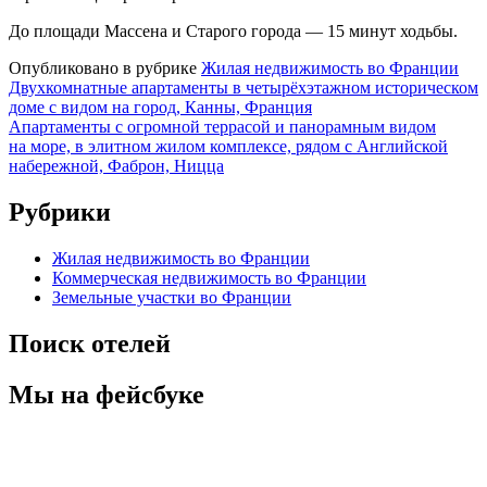
До площади Массена и Cтарого города — 15 минут ходьбы.
Опубликовано в рубрике
Жилая недвижимость во Франции
Навигация
Двухкомнатные апартаменты в четырёхэтажном историческом
доме с видом на город, Канны, Франция
по
Апартаменты с огромной террасой и панорамным видом
записям
на море, в элитном жилом комплексе, рядом с Английской
набережной, Фаброн, Ницца
Рубрики
Жилая недвижимость во Франции
Коммерческая недвижимость во Франции
Земельные участки во Франции
Поиск отелей
Мы на фейсбуке